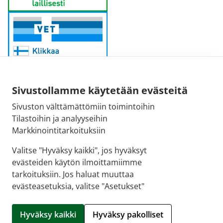
Sivustollamme käytetään evästeitä
Sivuston välttämättömiin toimintoihin
Sähköpostiosoite:
Tilastoihin ja analyyseihin
kirjaamo@fimea.fi
Markkinointitarkoituksiin
Fimean vaihde:
Valitse "Hyväksy kaikki", jos hyväksyt
029 522 3341
evästeiden käytön ilmoittamiimme
tarkoituksiin. Jos haluat muuttaa
evästeasetuksia, valitse "Asetukset"
© 2026 Rotuaarin apteekki |
Crasman eApteekki
Hyväksy kaikki
Hyväksy pakolliset