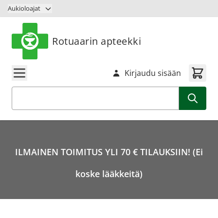
Siirry sisältöön
Aukioloajat
Rotuaarin apteekki
Kirjaudu sisään
Haku
ILMAINEN TOIMITUS YLI 70 € TILAUKSIIN! (Ei
koske lääkkeitä)