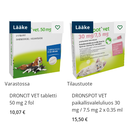
Lääke
Lääke
Varastossa
Tilaustuote
DRONCIT VET tabletti
DRONSPOT VET
50 mg 2 fol
paikallisvaleluliuos 30
mg / 7.5 mg 2 x 0.35 ml
10,07 €
15,50 €