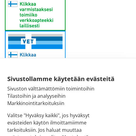
Sivustollamme käytetään evästeitä
Sivuston välttämättömiin toimintoihin
Sähköpostiosoite:
Tilastoihin ja analyyseihin
kirjaamo@fimea.fi
Markkinointitarkoituksiin
Fimean vaihde:
Valitse "Hyväksy kaikki", jos hyväksyt
029 522 3341
evästeiden käytön ilmoittamiimme
tarkoituksiin. Jos haluat muuttaa