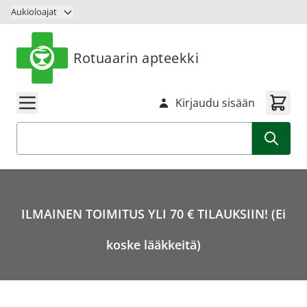
Siirry sisältöön
Aukioloajat
Rotuaarin apteekki
Kirjaudu sisään
Haku
ILMAINEN TOIMITUS YLI 70 € TILAUKSIIN! (Ei
koske lääkkeitä)