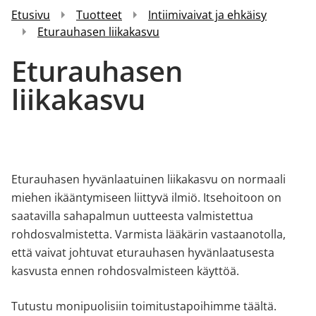
Etusivu
Tuotteet
Intiimivaivat ja ehkäisy
Eturauhasen liikakasvu
Eturauhasen
liikakasvu
Eturauhasen hyvänlaatuinen liikakasvu on normaali
miehen ikääntymiseen liittyvä ilmiö. Itsehoitoon on
saatavilla sahapalmun uutteesta valmistettua
rohdosvalmistetta. Varmista lääkärin vastaanotolla,
että vaivat johtuvat eturauhasen hyvänlaatusesta
kasvusta ennen rohdosvalmisteen käyttöä.
Tutustu monipuolisiin toimitustapoihimme
täältä
.