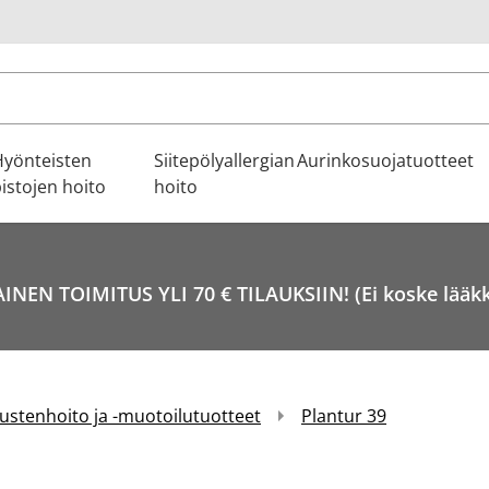
u
Hyönteisten
Siitepölyallergian
Aurinkosuojatuotteet
istojen hoito
hoito
INEN TOIMITUS YLI 70 € TILAUKSIIN! (Ei koske lääkk
ustenhoito ja -muotoilutuotteet
Plantur 39