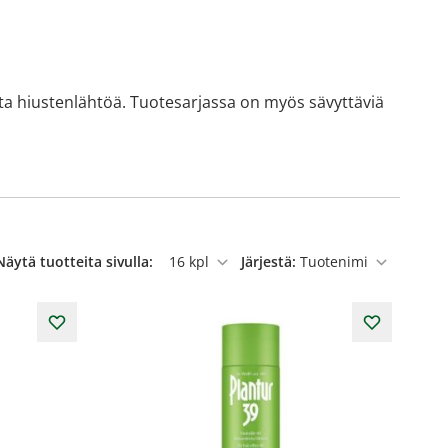
ista hiustenlähtöä. Tuotesarjassa on myös sävyttäviä
Näytä tuotteita sivulla:
Järjestä:
per sivu