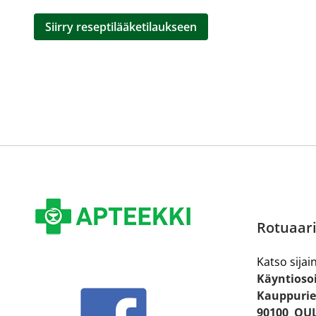
Siirry reseptilääketilaukseen
Rotuaari
Katso sijain
Käyntiosoi
Kauppurie
90100 OU