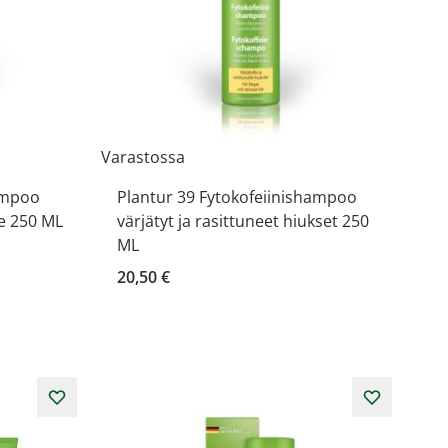
Varastossa
hampoo
Plantur 39 Fytokofeiinishampoo
le 250 ML
värjätyt ja rasittuneet hiukset 250
ML
20,50 €