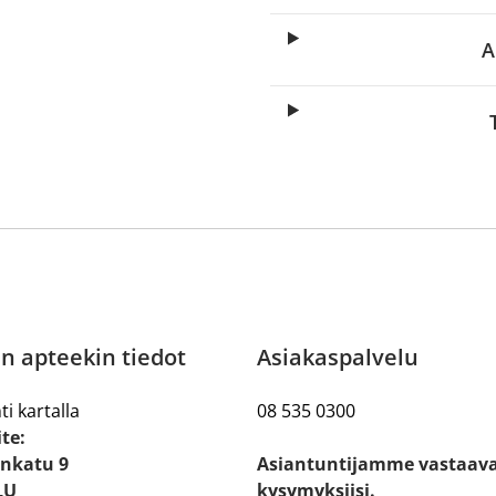
A
n apteekin tiedot
Asiakaspalvelu
ti kartalla
08 535 0300
te:
nkatu 9
Asiantuntijamme vastaav
LU
kysymyksiisi.