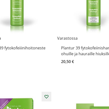
a
Varastossa
39 fytokofeiiinihoitoneste
Plantur 39 fytokofeiinis
ohuille ja hauraille hiuksil
20,50 €