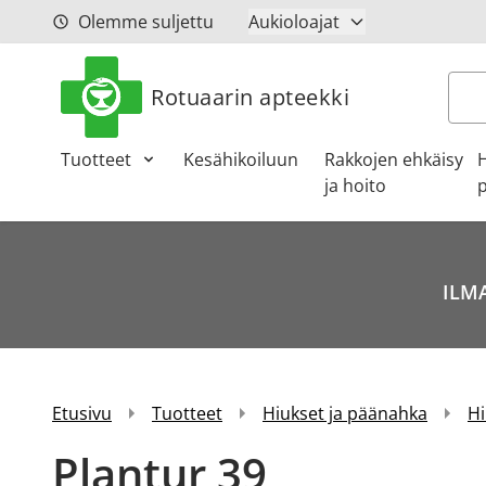
Siirry sisältöön
Olemme suljettu
Aukioloajat
Hak
Rotuaarin apteekki
Tuotteet
Kesähikoiluun
Rakkojen ehkäisy
ja hoito
p
ILMA
Etusivu
Tuotteet
Hiukset ja päänahka
Hi
Plantur 39