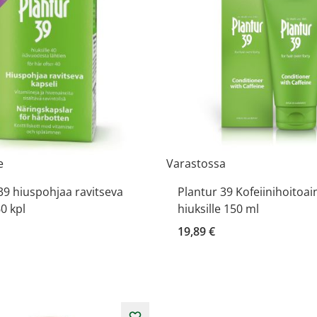
e
Varastossa
39 hiuspohjaa ravitseva
Plantur 39 Kofeiinihoitoai
60 kpl
hiuksille 150 ml
19,89 €