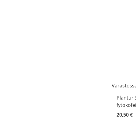
Varastoss
Plantur 
fytokof
20,50 €