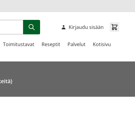
Kirjaudu sisään
Toimitustavat
Reseptit
Palvelut
Kotisivu
eitä)