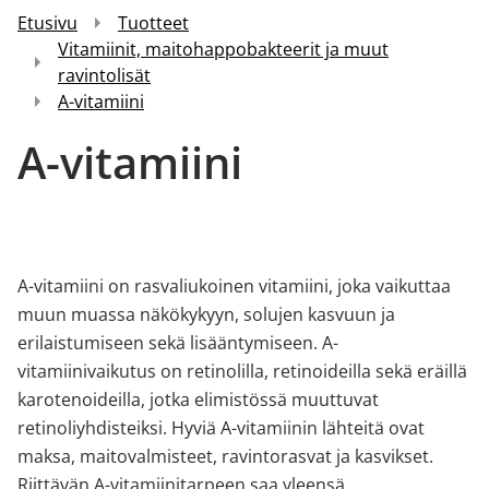
Etusivu
Tuotteet
Vitamiinit, maitohappobakteerit ja muut
ravintolisät
A-vitamiini
A-vitamiini
A-vitamiini on rasvaliukoinen vitamiini, joka vaikuttaa
muun muassa näkökykyyn, solujen kasvuun ja
erilaistumiseen sekä lisääntymiseen. A-
vitamiinivaikutus on retinolilla, retinoideilla sekä eräillä
karotenoideilla, jotka elimistössä muuttuvat
retinoliyhdisteiksi. Hyviä A-vitamiinin lähteitä ovat
maksa, maitovalmisteet, ravintorasvat ja kasvikset.
Riittävän A-vitamiinitarpeen saa yleensä