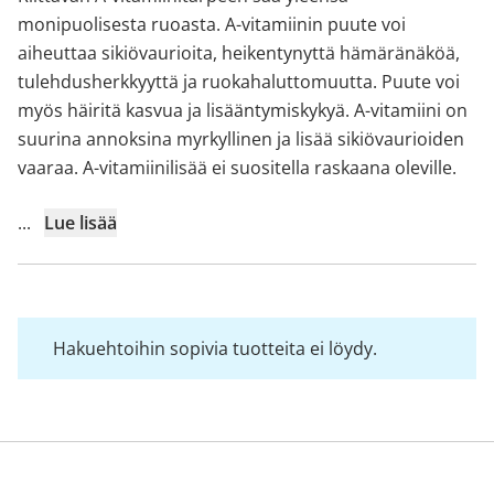
monipuolisesta ruoasta. A-vitamiinin puute voi
aiheuttaa sikiövaurioita, heikentynyttä hämäränäköä,
tulehdusherkkyyttä ja ruokahaluttomuutta. Puute voi
myös häiritä kasvua ja lisääntymiskykyä. A-vitamiini on
suurina annoksina myrkyllinen ja lisää sikiövaurioiden
vaaraa. A-vitamiinilisää ei suositella raskaana oleville.
...
Lue lisää
Hakuehtoihin sopivia tuotteita ei löydy.