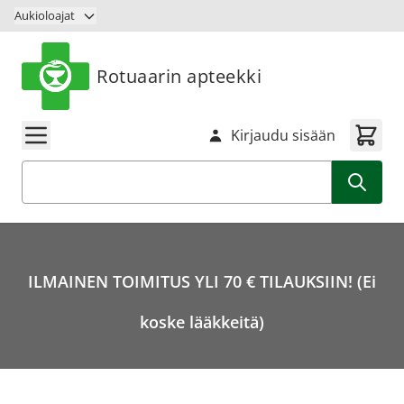
Siirry sisältöön
Aukioloajat
Rotuaarin apteekki
Kirjaudu sisään
Haku
ILMAINEN TOIMITUS YLI 70 € TILAUKSIIN! (Ei
koske lääkkeitä)