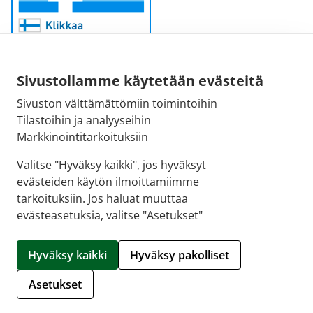
Sivustollamme käytetään evästeitä
Sivuston välttämättömiin toimintoihin
Sähköpostiosoite:
Tilastoihin ja analyyseihin
kirjaamo@fimea.fi
Markkinointitarkoituksiin
Fimean vaihde:
Valitse "Hyväksy kaikki", jos hyväksyt
029 522 3341
evästeiden käytön ilmoittamiimme
tarkoituksiin. Jos haluat muuttaa
evästeasetuksia, valitse "Asetukset"
© 2026 Rotuaarin apteekki |
Crasman eApteekki
Hyväksy kaikki
Hyväksy pakolliset
Hallitse evästeitä
Asetukset