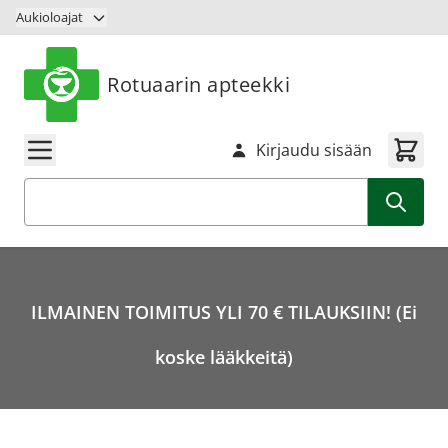
Siirry sisältöön
Aukioloajat
Rotuaarin apteekki
Kirjaudu sisään
Haku
ILMAINEN TOIMITUS YLI 70 € TILAUKSIIN! (Ei
koske lääkkeitä)