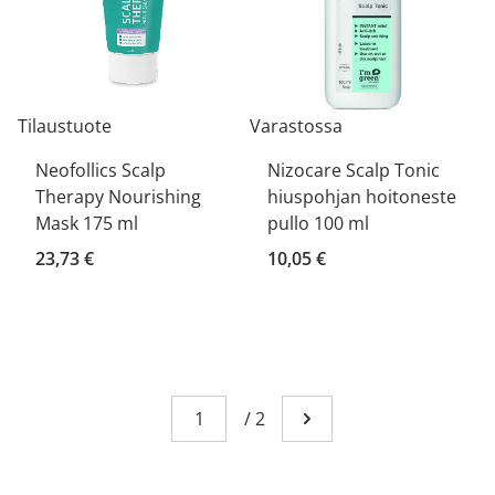
Tilaustuote
Varastossa
Neofollics Scalp
Nizocare Scalp Tonic
Therapy Nourishing
hiuspohjan hoitoneste
Mask 175 ml
pullo 100 ml
23,73 €
10,05 €
Sivu
You're currently reading page 1
/
2
Mene seuraavalle sivull