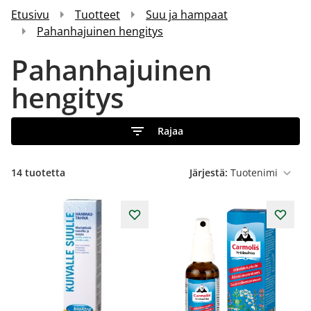
Etusivu
Tuotteet
Suu ja hampaat
Pahanhajuinen hengitys
Pahanhajuinen
hengitys
Rajaa
14
tuotetta
Järjestä: