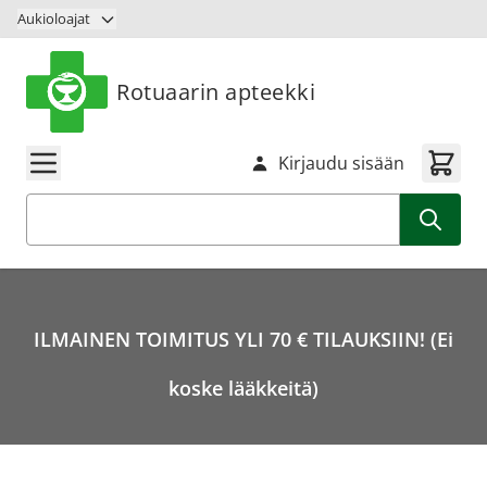
Siirry sisältöön
Aukioloajat
Rotuaarin apteekki
Kirjaudu sisään
Haku
ILMAINEN TOIMITUS YLI 70 € TILAUKSIIN! (Ei
koske lääkkeitä)