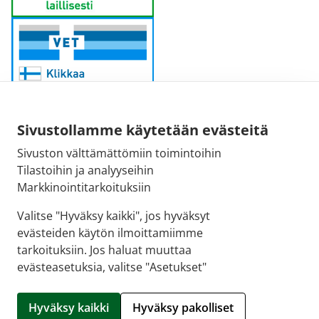
Sivustollamme käytetään evästeitä
Sivuston välttämättömiin toimintoihin
Sähköpostiosoite:
Tilastoihin ja analyyseihin
kirjaamo@fimea.fi
Markkinointitarkoituksiin
Fimean vaihde:
Valitse "Hyväksy kaikki", jos hyväksyt
029 522 3341
evästeiden käytön ilmoittamiimme
tarkoituksiin. Jos haluat muuttaa
evästeasetuksia, valitse "Asetukset"
© 2026 Rotuaarin apteekki |
Crasman eApteekki
Hyväksy kaikki
Hyväksy pakolliset