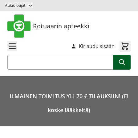
Siirry sisältöön
Aukioloajat
Rotuaarin apteekki
Kirjaudu sisään
Haku
ILMAINEN TOIMITUS YLI 70 € TILAUKSIIN! (Ei
koske lääkkeitä)