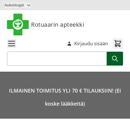
Siirry sisältöön
Aukioloajat
Rotuaarin apteekki
Kirjaudu sisään
Haku
ILMAINEN TOIMITUS YLI 70 € TILAUKSIIN! (Ei
koske lääkkeitä)