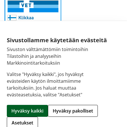
Sivustollamme käytetään evästeitä
Sivuston välttämättömiin toimintoihin
Sähköpostiosoite:
Tilastoihin ja analyyseihin
kirjaamo@fimea.fi
Markkinointitarkoituksiin
Fimean vaihde:
Valitse "Hyväksy kaikki", jos hyväksyt
029 522 3341
evästeiden käytön ilmoittamiimme
tarkoituksiin. Jos haluat muuttaa
evästeasetuksia, valitse "Asetukset"
© 2026 Rotuaarin apteekki |
Crasman eApteekki
Hyväksy kaikki
Hyväksy pakolliset
Hallitse evästeitä
Asetukset