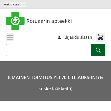
Siirry sisältöön
Aukioloajat
Rotuaarin apteekki
Kirjaudu sisään
Haku
ILMAINEN TOIMITUS YLI 70 € TILAUKSIIN! (Ei
koske lääkkeitä)