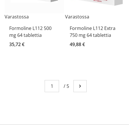
Varastossa
Varastossa
Formoline L112 500
Formoline L112 Extra
mg 64 tablettia
750 mg 64 tablettia
35,72 €
49,88 €
Sivu
You're currently reading page 1
/
5
Mene seuraavalle sivull