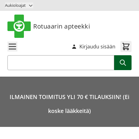
Siirry sisältöön
Aukioloajat
Rotuaarin apteekki
Kirjaudu sisään
Haku
ILMAINEN TOIMITUS YLI 70 € TILAUKSIIN! (Ei
koske lääkkeitä)