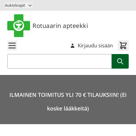
Siirry sisältöön
Aukioloajat
Rotuaarin apteekki
Kirjaudu sisään
Haku
ILMAINEN TOIMITUS YLI 70 € TILAUKSIIN! (Ei
koske lääkkeitä)