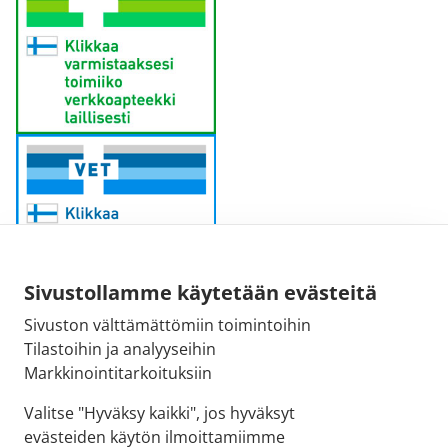
Sivustollamme käytetään evästeitä
Sivuston välttämättömiin toimintoihin
Sähköpostiosoite:
Tilastoihin ja analyyseihin
kirjaamo@fimea.fi
Markkinointitarkoituksiin
Fimean vaihde:
Valitse "Hyväksy kaikki", jos hyväksyt
029 522 3341
evästeiden käytön ilmoittamiimme