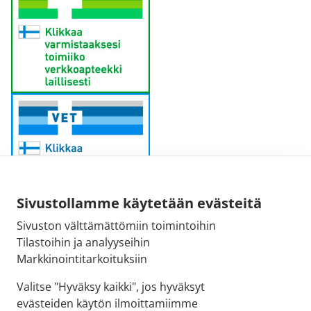
Sivustollamme käytetään evästeitä
Sivuston välttämättömiin toimintoihin
Sähköpostiosoite:
Tilastoihin ja analyyseihin
kirjaamo@fimea.fi
Markkinointitarkoituksiin
Fimean vaihde:
Valitse "Hyväksy kaikki", jos hyväksyt
029 522 3341
evästeiden käytön ilmoittamiimme