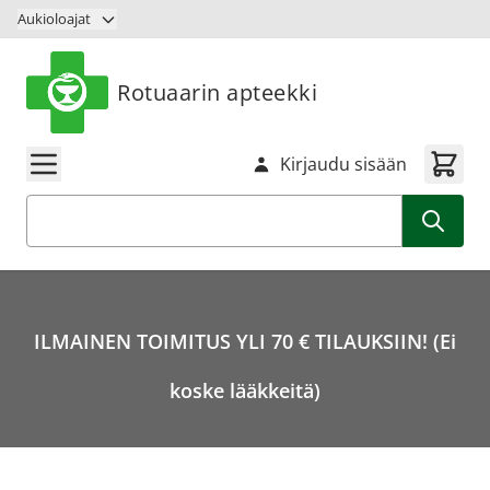
Siirry sisältöön
Aukioloajat
Rotuaarin apteekki
Kirjaudu sisään
Haku
ILMAINEN TOIMITUS YLI 70 € TILAUKSIIN! (Ei
koske lääkkeitä)