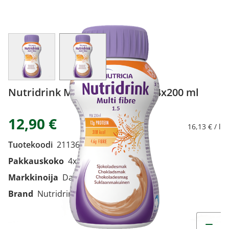
View larger image
View larger image
Nutridrink Multi Fibre suklaa 4x200 ml
12,90 €
16,13 € / l
Tuotekoodi
2113611
Pakkauskoko
4x200 ml
Markkinoija
Danone Oy
Brand
Nutridrink
Muuta t