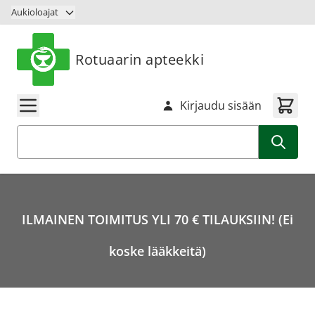
Siirry sisältöön
Aukioloajat
Rotuaarin apteekki
Kirjaudu sisään
Haku
ILMAINEN TOIMITUS YLI 70 € TILAUKSIIN! (Ei
koske lääkkeitä)