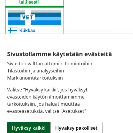
Sivustollamme käytetään evästeitä
Sivuston välttämättömiin toimintoihin
Sähköpostiosoite:
Tilastoihin ja analyyseihin
kirjaamo@fimea.fi
Markkinointitarkoituksiin
Fimean vaihde:
Valitse "Hyväksy kaikki", jos hyväksyt
029 522 3341
evästeiden käytön ilmoittamiimme
tarkoituksiin. Jos haluat muuttaa
evästeasetuksia, valitse "Asetukset"
© 2026 Rotuaarin apteekki |
Crasman eApteekki
Hyväksy kaikki
Hyväksy pakolliset