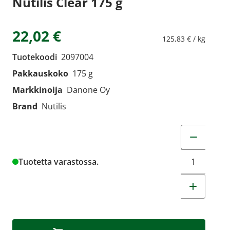
Nutilis Clear 175 g
22,02 €
125,83 € / kg
Tuotekoodi
2097004
Pakkauskoko
175 g
Markkinoija
Danone Oy
Brand
Nutilis
Muuta tuot
Tuotetta varastossa.