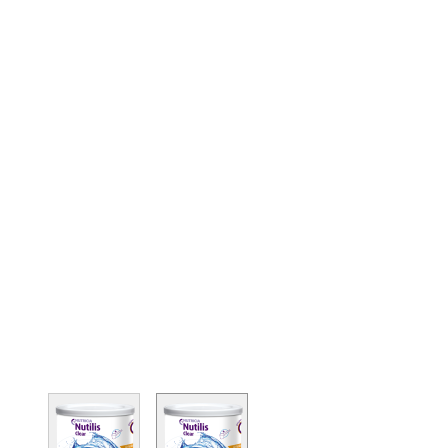
View larger image
View larger image