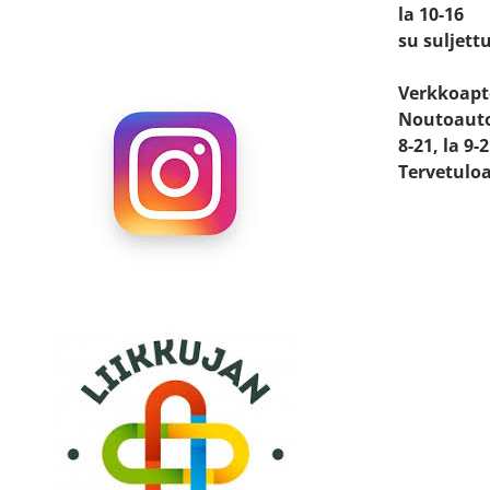
la 10-16
su suljett
Verkkoapt
Noutoauto
8-21, la 9-
Tervetulo