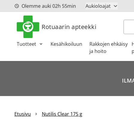
Siirry sisältöön
Olemme auki
02h
55min
Aukioloajat
Hak
Rotuaarin apteekki
Tuotteet
Kesähikoiluun
Rakkojen ehkäisy
ja hoito
p
ILMA
Etusivu
Nutilis Clear 175 g