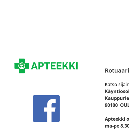
Rotuaari
Katso sijain
Käyntiosoi
Kauppurie
90100 OU
Apteekki 
ma-pe 8.30