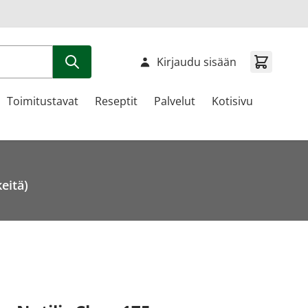
Kirjaudu sisään
Toimitustavat
Reseptit
Palvelut
Kotisivu
eitä)