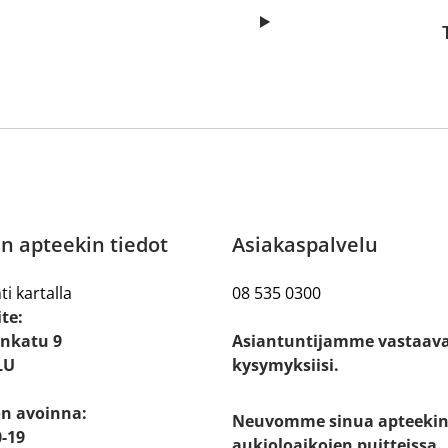
n apteekin tiedot
Asiakaspalvelu
ti kartalla
08 535 0300
te:
nkatu 9
Asiantuntijamme vastaav
LU
kysymyksiisi.
on avoinna:
Neuvomme sinua apteeki
-19
aukioloaikojen puitteissa.