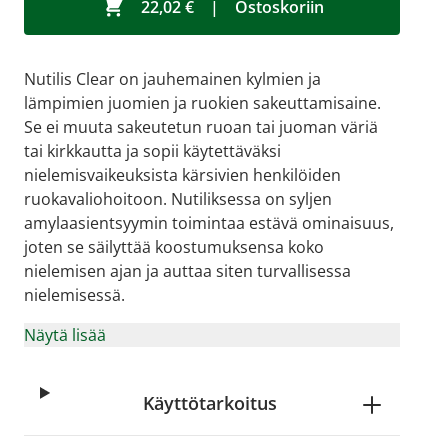
22,02 €
|
Ostoskoriin
Nutilis Clear on jauhemainen kylmien ja
lämpimien juomien ja ruokien sakeuttamisaine.
Se ei muuta sakeutetun ruoan tai juoman väriä
tai kirkkautta ja sopii käytettäväksi
nielemisvaikeuksista kärsivien henkilöiden
ruokavaliohoitoon. Nutiliksessa on syljen
amylaasientsyymin toimintaa estävä ominaisuus,
joten se säilyttää koostumuksensa koko
nielemisen ajan ja auttaa siten turvallisessa
nielemisessä.
Näytä lisää
Käyttötarkoitus