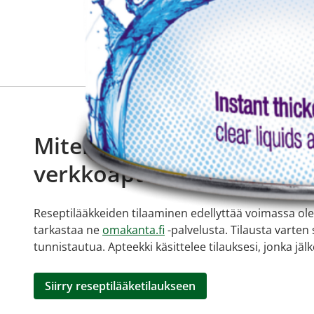
Miten tilaan reseptilääkke
verkkoapteekista?
Reseptilääkkeiden tilaaminen edellyttää voimassa olev
tarkastaa ne
omakanta.fi
-palvelusta. Tilausta varten
tunnistautua. Apteekki käsittelee tilauksesi, jonka jä
Siirry reseptilääketilaukseen