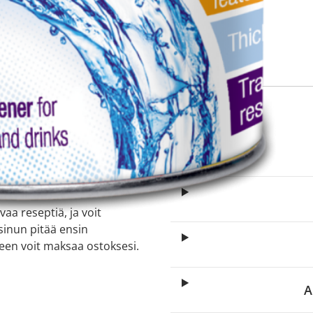
itä
aa reseptiä, ja voit
 sinun pitää ensin
lkeen voit maksaa ostoksesi.
A