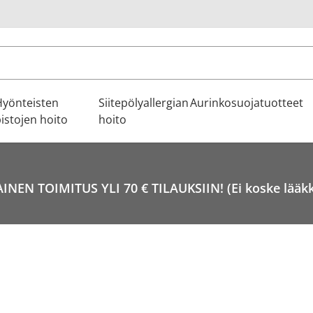
u
Hyönteisten
Siitepölyallergian
Aurinkosuojatuotteet
istojen hoito
hoito
INEN TOIMITUS YLI 70 € TILAUKSIIN! (Ei koske lääkk