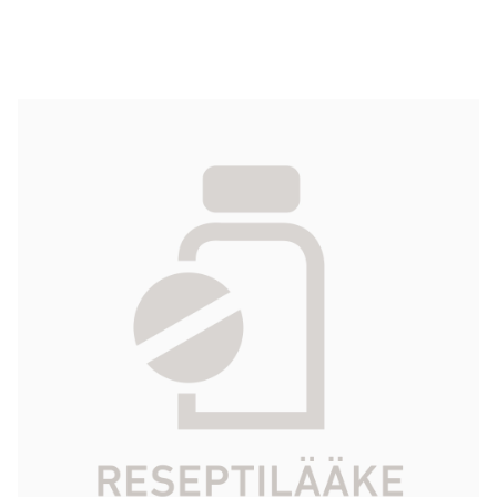
IOMERON injektioneste, liuos 350 mg I/ml
10 x 50 ml
347,33 €
Tuotekoodi
116634
Vaikuttava aine
jomeproli
Pakkauskoko
10 x 50 ml
Markkinoija
Bracco Imaging Scandinavia AB
Tarkista Kela-korvattavuus