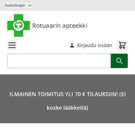
Siirry sisältöön
Aukioloajat
Rotuaarin apteekki
Kirjaudu sisään
Haku
ILMAINEN TOIMITUS YLI 70 € TILAUKSIIN! (Ei
koske lääkkeitä)