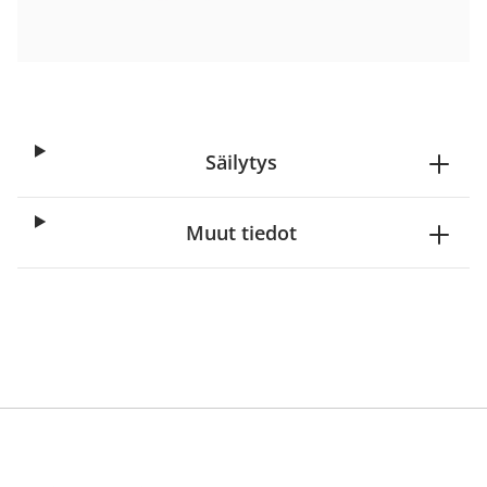
Aloita reseptitilaus
Säilytys
Muut tiedot