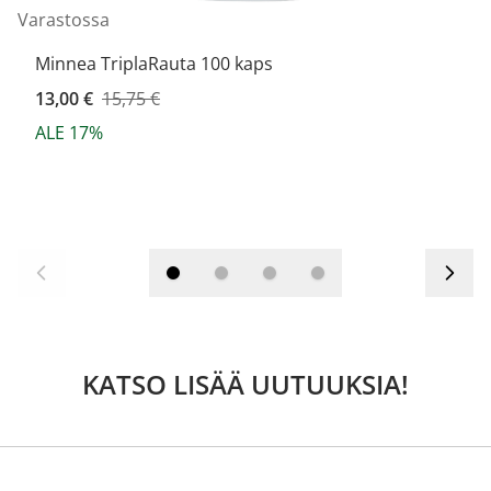
Varastossa
Minnea TriplaRauta 100 kaps
Kampanjahinta
13,00 €
15,75 €
ALE 17%
KATSO LISÄÄ UUTUUKSIA!