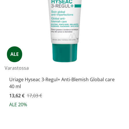
ALE
Varastossa
Uriage Hyseac 3-Regul+ Anti-Blemish Global care
40 ml
Kampanjahinta
13,62 €
17,03 €
ALE 20%