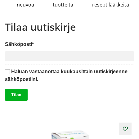
neuvoa
tuotteita
reseptilääkkeitä
Tilaa uutiskirje
Sähköposti*
Haluan vastaanottaa kuukausittain uutiskirjeenne
sähköpostiini.
Navigating through the elements of the carousel is possibl
Press to skip carousel
Press to go to carousel navigation