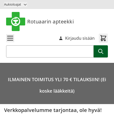
Siirry sisältöön
Aukioloajat
Rotuaarin apteekki
Kirjaudu sisään
Haku
ILMAINEN TOIMITUS YLI 70 € TILAUKSIIN! (Ei
koske lääkkeitä)
Verkkopalvelumme tarjontaa, ole hyvä!