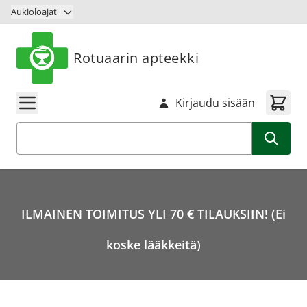
Siirry sisältöön
Aukioloajat
Rotuaarin apteekki
Kirjaudu sisään
Haku
ILMAINEN TOIMITUS YLI 70 € TILAUKSIIN! (Ei
koske lääkkeitä)